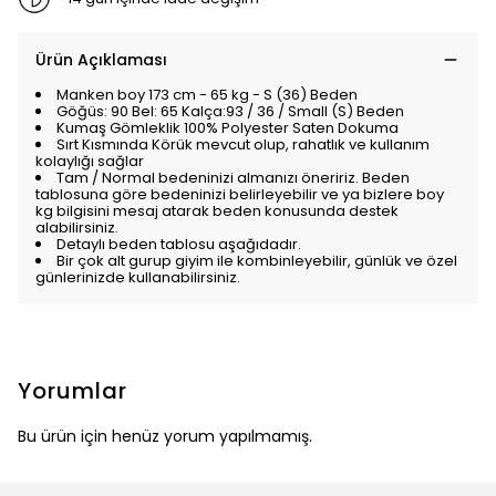
Ürün Açıklaması
Manken boy 173 cm - 65 kg - S (36) Beden
Göğüs: 90 Bel: 65 Kalça:93 / 36 / Small (S) Beden
Kumaş Gömleklik 100% Polyester Saten Dokuma
Sırt Kısmında Körük mevcut olup, rahatlık ve kullanım
kolaylığı sağlar
Tam / Normal bedeninizi almanızı öneririz. Beden
tablosuna göre bedeninizi belirleyebilir ve ya bizlere boy
kg bilgisini mesaj atarak beden konusunda destek
alabilirsiniz.
Detaylı beden tablosu aşağıdadır.
Bir çok alt gurup giyim ile kombinleyebilir, günlük ve özel
günlerinizde kullanabilirsiniz.
Yorumlar
Bu ürün için henüz yorum yapılmamış.