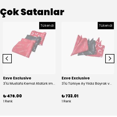
Çok Satanlar
Tükendi
Tükendi
Exve Exclusive
Exve Exclusive
3'lü Mustafa Kemal Atatürk imzalı ve Türkiye Ay Yıldız Bayraklı Kadın Fular Seti
3'lü Türkiye Ay Yıldız Bayrak ve Mustafa Kemal Atatürk imzalı Kırmızı Siyah Yaka Mendili Seti
₺ 476.00
₺ 733.01
1 Renk
1 Renk