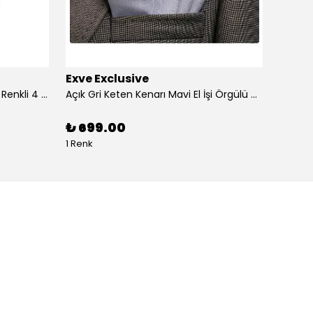
Exve Exclusive
Exve 
4'lü Beyaz üzerine Dijital Baskılı Renkli 4 in 1 Cep Yaka Mendil Seti
Açık Gri Keten Kenarı Mavi El İşi Örgülü Cep Aksesuarı Yaka Mendili
₺ 699.00
₺ 99
1 Renk
1 Renk 