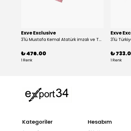
Exve Exclusive
Exve Exc
Altın Mavi Baklava Desen Elegant Jakar Dokuma Çift Taraflı Atkı Şal
3'lü Mustafa Kemal Atatürk imzalı ve Türkiye Ay Yıldız Bayraklı Kadın Fular Seti
₺ 476.00
₺ 733.0
1 Renk
1 Renk
Kategoriler
Hesabım