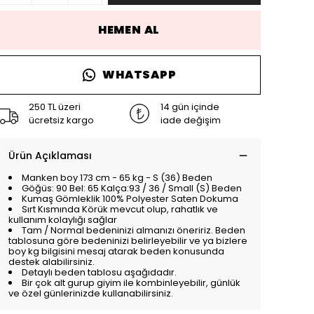
HEMEN AL
WHATSAPP
250 TL üzeri
14 gün içinde
ücretsiz kargo
iade değişim
Ürün Açıklaması
Manken boy 173 cm - 65 kg - S (36) Beden
Göğüs: 90 Bel: 65 Kalça:93 / 36 / Small (S) Beden
Kumaş Gömleklik 100% Polyester Saten Dokuma
Sırt Kısmında Körük mevcut olup, rahatlık ve
kullanım kolaylığı sağlar
Tam / Normal bedeninizi almanızı öneririz. Beden
tablosuna göre bedeninizi belirleyebilir ve ya bizlere
boy kg bilgisini mesaj atarak beden konusunda
destek alabilirsiniz.
Detaylı beden tablosu aşağıdadır.
Bir çok alt gurup giyim ile kombinleyebilir, günlük
ve özel günlerinizde kullanabilirsiniz.