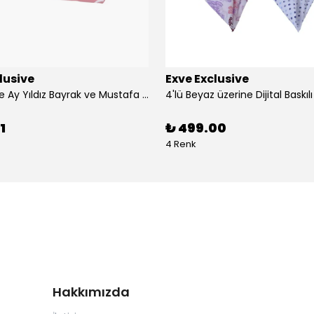
lusive
Exve Exclusive
3'lü Türkiye Ay Yıldız Bayrak ve Mustafa Kemal Atatürk imzalı Kırmızı Siyah Yaka Mendili Seti
1
₺ 499.00
4 Renk
Hakkımızda