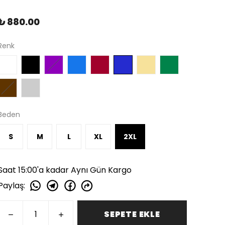
₺ 880.00
Renk
Beden
S
M
L
XL
2XL
Saat 15:00'a kadar Aynı Gün Kargo
Paylaş
:
SEPETE EKLE