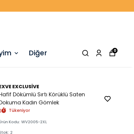
0
iyim
Diğer
EXVE EXCLUSİVE
Hafif Dökümlü Sırtı Körüklü Saten
Dokuma Kadın Gömlek
Tükeniyor
Ürün Kodu
:
WV2005-2XL
Stok
:
2