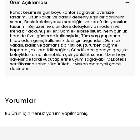
Ürün Açıklaması
Rahat kesimi ile gün boyu konfor sağlayan oversize
tasarım.; Uzun kolları ve baskılı deseniyle şık bir görünüm
sunar.; Basic koleksiyonun sadeliğini ve zarafetini yansıtan
tasarım.; Bej üzerine altın dore detaylarıyla modern ve
trend bir dokunuş ekler.; Gömlek elbise silueti, hem günlük
hem de özel günlerde kullanışlıdır.; Tüm yaş gruplarına
hitap eden geniş kullanıcı kitlesi için uygundur.; Gömlek
yakası, klasik ve zamansız bir stil oluştururken düğmeli
kapama şekli pratiklik sağlar.; Gündüzden geceye geçişte
kolaylıkla kombinlenebilen çok yönlülük sunar.; Uzun boyu
sayesinde farklı vücut tiplerine uyum sağlayabilir.; Ekoteks
sertifikasına sahip sürdürülebilir viskon materyali çevre
dostudur.;
Yorumlar
Bu ürün için henüz yorum yapılmamış.