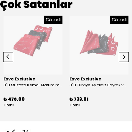
Çok Satanlar
Tükendi
Tükendi
Exve Exclusive
Exve Exclusive
3'lü Mustafa Kemal Atatürk imzalı ve Türkiye Ay Yıldız Bayraklı Kadın Fular Seti
3'lü Türkiye Ay Yıldız Bayrak ve Mustafa Kemal Atatürk imzalı Kırmızı Siyah Yaka Mendili Seti
₺ 476.00
₺ 733.01
1 Renk
1 Renk