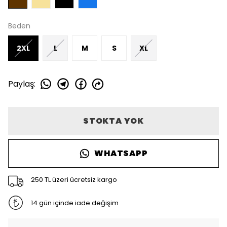
Beden
2XL
L
M
S
XL
Paylaş
:
STOKTA YOK
WHATSAPP
250 TL üzeri ücretsiz kargo
14 gün içinde iade değişim