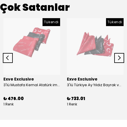
Çok Satanlar
Tükendi
Tükendi
Exve Exclusive
Exve Exclusive
3'lü Mustafa Kemal Atatürk imzalı ve Türkiye Ay Yıldız Bayraklı Kadın Fular Seti
3'lü Türkiye Ay Yıldız Bayrak ve Mustafa Kemal Atatürk imzalı Kırmızı Siyah Yaka Mendili Seti
₺ 476.00
₺ 733.01
1 Renk
1 Renk