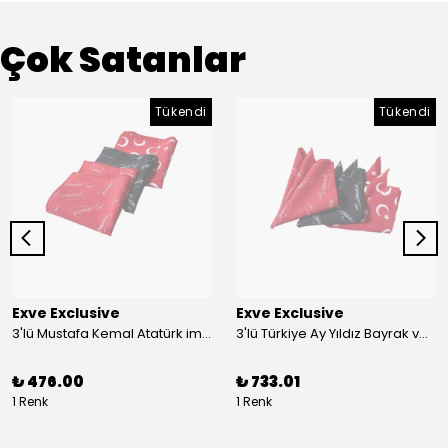
Çok Satanlar
Tükendi
Tükendi
Exve Exclusive
Exve Exclusive
3'lü Mustafa Kemal Atatürk imzalı ve Türkiye Ay Yıldız Bayraklı Kadın Fular Seti
3'lü Türkiye Ay Yıldız Bayrak ve Mustafa Kemal Atatürk imzalı Kırmızı Siyah Yaka Mendili Seti
₺ 476.00
₺ 733.01
1 Renk
1 Renk