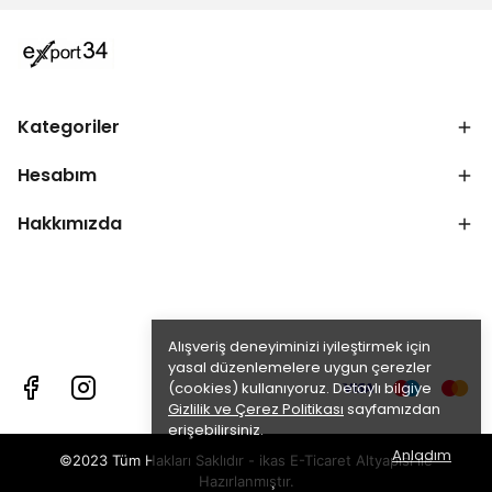
Kategoriler
Hesabım
Hakkımızda
Alışveriş deneyiminizi iyileştirmek için
yasal düzenlemelere uygun çerezler
(cookies) kullanıyoruz. Detaylı bilgiye
Gizlilik ve Çerez Politikası
sayfamızdan
erişebilirsiniz.
Anladım
©2023 Tüm Hakları Saklıdır - ikas E-Ticaret
Altyapısı ile
Hazırlanmıştır.