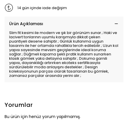
14 gün içinde iade değişim
Ürün Açıklaması
Slim fit kesimi ile modern ve şık bir görünüm sunar.; Haki ve
lacivert tonlarının uyumlu karışımıyla dikkat çeken
puantiyeli desene sahiptir.; Günlük kullanıma uygun
tasarımı ile her ortamda rahatlıkla tercih edilebilir.; Uzun kol
yapısı sayesinde mevsim geçişlerinde ideal koruma
sağlar.; Düğmeli kapama şekli pratik kullanım sunarken
klasik gömlek yaka detayına sahiptir.; Dokuma garnili
yapısı, dayanıklılığı artırırken ekoteks sertifikasıyla
sürdürülebilir moda anlayışını destekler.; Design
koleksiyonunun parçası olarak tasarlanan bu gömlek,
zamansız parçalar arasında yerini alır.;
Yorumlar
Bu ürün için henüz yorum yapılmamış.