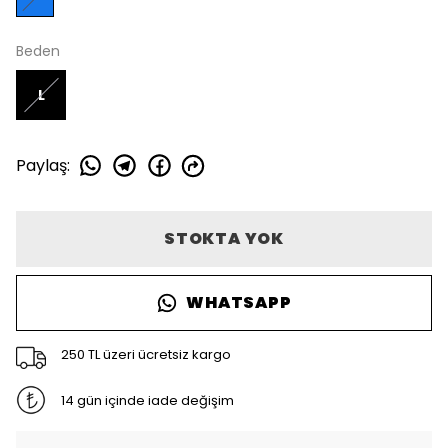
Beden
L
Paylaş
:
STOKTA YOK
WHATSAPP
250 TL üzeri ücretsiz kargo
14 gün içinde iade değişim