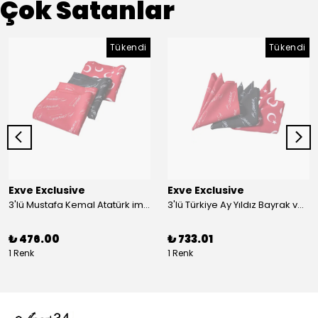
Çok Satanlar
Tükendi
Tükendi
Exve Exclusive
Exve Exclusive
3'lü Mustafa Kemal Atatürk imzalı ve Türkiye Ay Yıldız Bayraklı Kadın Fular Seti
3'lü Türkiye Ay Yıldız Bayrak ve Mustafa Kemal Atatürk imzalı Kırmızı Siyah Yaka Mendili Seti
₺ 476.00
₺ 733.01
1 Renk
1 Renk