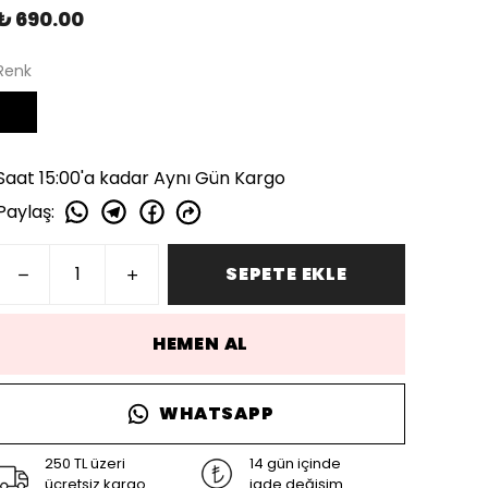
₺ 690.00
Renk
Saat 15:00'a kadar Aynı Gün Kargo
Paylaş
:
SEPETE EKLE
HEMEN AL
WHATSAPP
250 TL üzeri
14 gün içinde
ücretsiz kargo
iade değişim