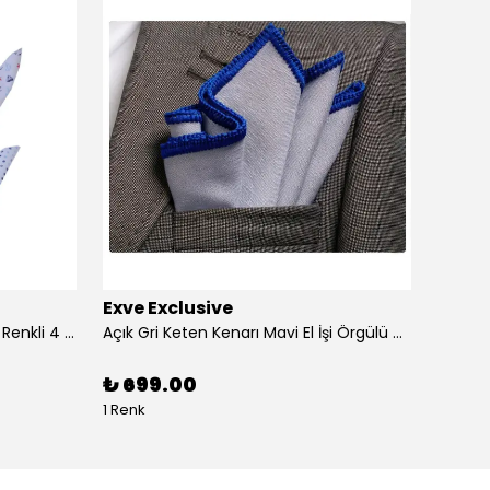
Exve Exclusive
Exve 
4'lü Beyaz üzerine Dijital Baskılı Renkli 4 in 1 Cep Yaka Mendil Seti
Açık Gri Keten Kenarı Mavi El İşi Örgülü Cep Aksesuarı Yaka Mendili
₺ 699.00
₺ 99
1 Renk
1 Renk 