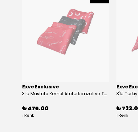
Exve Exclusive
Exve Exc
Altın Mavi Baklava Desen Elegant Jakar Dokuma Çift Taraflı Atkı Şal
3'lü Mustafa Kemal Atatürk imzalı ve Türkiye Ay Yıldız Bayraklı Kadın Fular Seti
₺ 476.00
₺ 733.0
1 Renk
1 Renk