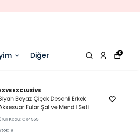
0
iyim
Diğer
EXVE EXCLUSİVE
Siyah Beyaz Çiçek Desenli Erkek
Aksesuar Fular Şal ve Mendil Seti
Ürün Kodu
:
CR4555
Stok
:
8