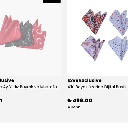
lusive
Exve Exclusive
3'lü Türkiye Ay Yıldız Bayrak ve Mustafa Kemal Atatürk imzalı Kırmızı Siyah Yaka Mendili Seti
1
₺ 499.00
4 Renk