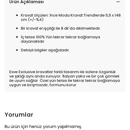
Ürün Açıklaması
Kravat ölçüleri: İnce Moda Kravat Trendlerde 5,5 x 148
cm (+/-%4)
Bir kravat el işçiliği ile 8 dk'da dikilmektedir.
İç telası 100% Yün tekrar tekrar bağlamaya
dayanaklıdır
Detaylı bilgiler aşağıdadır.
Exve Exclusive kravatlar farklı tasarımı ile sizlere özgünlük
ve şıklığı aynı anda sunuyor. İtalyan yaka ve bir çok gömlek
ile uyum sağlar. Özel yün telası ile tekrar tekrar bağlamaya
uygun ve kırışmazdır, formunu korur.
Yorumlar
Bu ürün için henüz yorum yapılmamış.