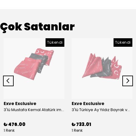
Çok Satanlar
Tükendi
Tükendi
Exve Exclusive
Exve Exclusive
3'lü Mustafa Kemal Atatürk imzalı ve Türkiye Ay Yıldız Bayraklı Kadın Fular Seti
3'lü Türkiye Ay Yıldız Bayrak ve Mustafa Kemal Atatürk imzalı Kırmızı Siyah Yaka Mendili Seti
₺ 476.00
₺ 733.01
1 Renk
1 Renk