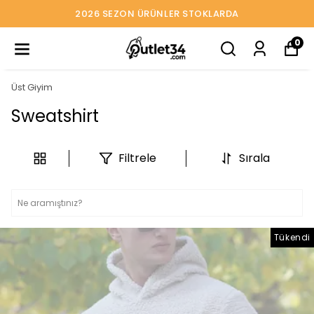
2026 SEZON ÜRÜNLER STOKLARDA
0
Üst Giyim
Sweatshirt
Filtrele
Sırala
Tükendi