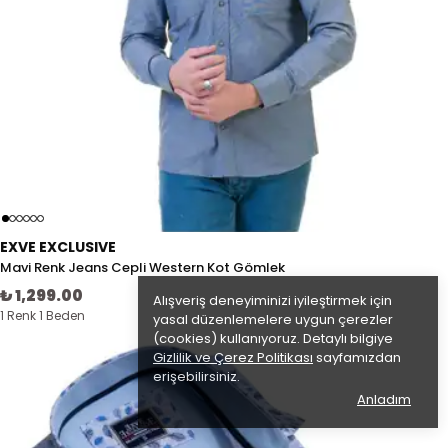
EXVE EXCLUSIVE
Mavi Renk Jeans Cepli Western Kot Gömlek
₺ 1,299.00
Alışveriş deneyiminizi iyileştirmek için
1 Renk 1 Beden
yasal düzenlemelere uygun çerezler
(cookies) kullanıyoruz. Detaylı bilgiye
Gizlilik ve Çerez Politikası
sayfamızdan
erişebilirsiniz.
Anladım