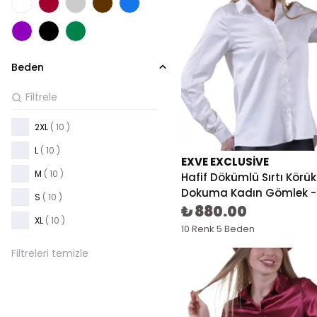
Beden
2XL
( 10 )
L
( 10 )
EXVE EXCLUSIVE
M
( 10 )
Hafif Dökümlü Sırtı Körü
Dokuma Kadın Gömlek -
S
( 10 )
₺ 880.00
XL
( 10 )
10 Renk 5 Beden
Filtreleri temizle