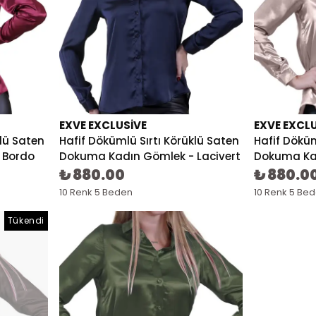
EXVE EXCLUSIVE
EXVE EXCL
klü Saten
Hafif Dökümlü Sırtı Körüklü Saten
Hafif Döküm
 Bordo
Dokuma Kadın Gömlek - Lacivert
Dokuma Kad
₺ 880.00
₺ 880.0
10 Renk 5 Beden
10 Renk 5 Be
Tükendi