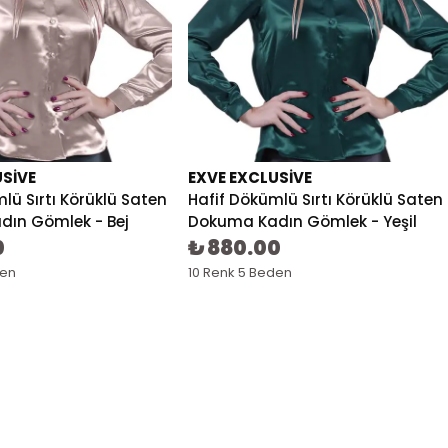
USIVE
EXVE EXCLUSIVE
lü Sırtı Körüklü Saten
Hafif Dökümlü Sırtı Körüklü Saten
ın Gömlek - Bej
Dokuma Kadın Gömlek - Yeşil
0
₺ 880.00
den
10 Renk 5 Beden