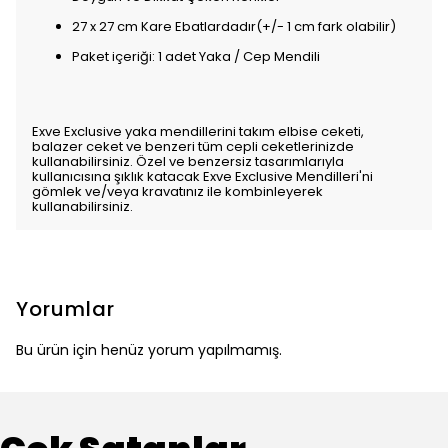
27 x 27 cm Kare Ebatlardadır(+/- 1 cm fark olabilir)
Paket içeriği: 1 adet Yaka / Cep Mendili
Exve Exclusive yaka mendillerini takım elbise ceketi,
balazer ceket ve benzeri tüm cepli ceketlerinizde
kullanabilirsiniz. Özel ve benzersiz tasarımlarıyla
kullanıcısına şıklık katacak Exve Exclusive Mendilleri'ni
gömlek ve/veya kravatınız ile kombinleyerek
kullanabilirsiniz.
Yorumlar
Bu ürün için henüz yorum yapılmamış.