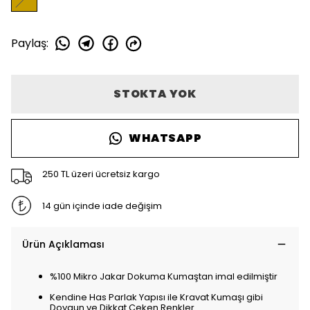
Paylaş
:
STOKTA YOK
WHATSAPP
250 TL üzeri ücretsiz kargo
14 gün içinde iade değişim
Ürün Açıklaması
%100 Mikro Jakar Dokuma Kumaştan imal edilmiştir
Kendine Has Parlak Yapısı ile Kravat Kumaşı gibi
Doygun ve Dikkat Çeken Renkler