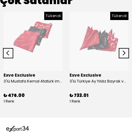
Çok Satanlar
Tükendi
Tükendi
Exve Exclusive
Exve Exclusive
3'lü Mustafa Kemal Atatürk imzalı ve Türkiye Ay Yıldız Bayraklı Kadın Fular Seti
3'lü Türkiye Ay Yıldız Bayrak ve Mustafa Kemal Atatürk imzalı Kırmızı Siyah Yaka Mendili Seti
₺ 476.00
₺ 733.01
1 Renk
1 Renk