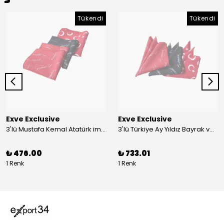
Tükendi
Tükendi
Exve Exclusive
Exve Exclusive
3'lü Mustafa Kemal Atatürk imzalı ve Türkiye Ay Yıldız Bayraklı Kadın Fular Seti
3'lü Türkiye Ay Yıldız Bayrak ve Mustafa Kemal Atatürk imzalı Kırmızı Siyah Yaka Mendili Seti
₺ 476.00
₺ 733.01
1 Renk
1 Renk