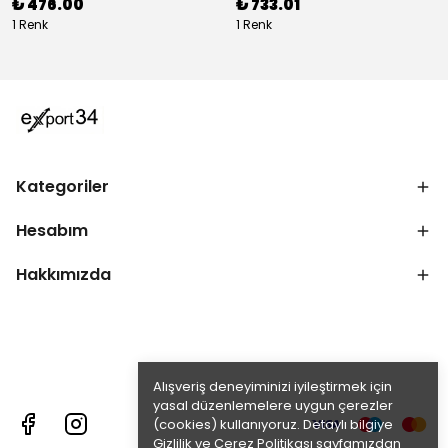
₺ 476.00
₺ 733.01
1 Renk
1 Renk
Kategoriler
Hesabım
Hakkımızda
Alışveriş deneyiminizi iyileştirmek için
yasal düzenlemelere uygun çerezler
(cookies) kullanıyoruz. Detaylı bilgiye
Gizlilik ve Çerez Politikası
sayfamızdan