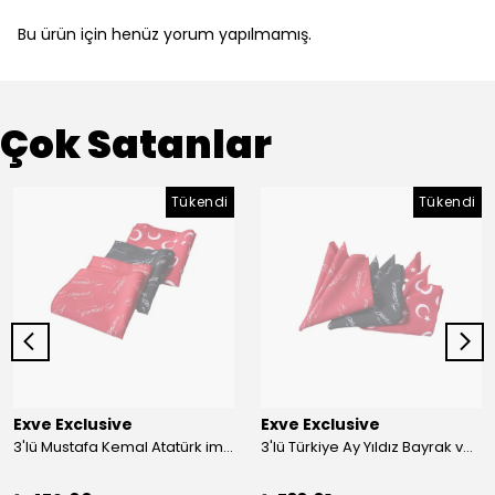
Bu ürün için henüz yorum yapılmamış.
Çok Satanlar
Tükendi
Tükendi
Exve Exclusive
Exve Exclusive
3'lü Mustafa Kemal Atatürk imzalı ve Türkiye Ay Yıldız Bayraklı Kadın Fular Seti
3'lü Türkiye Ay Yıldız Bayrak ve Mustafa Kemal Atatürk imzalı Kırmızı Siyah Yaka Mendili Seti