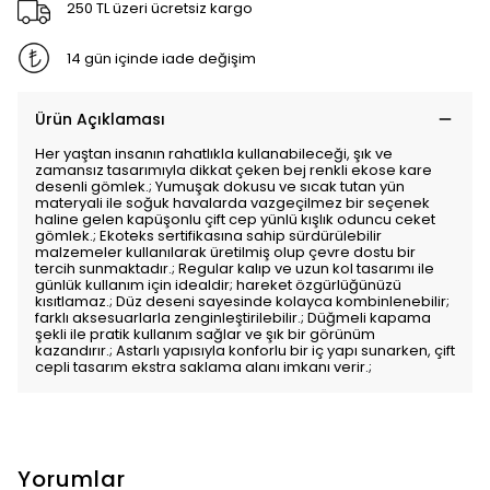
250 TL üzeri ücretsiz kargo
14 gün içinde iade değişim
Ürün Açıklaması
Her yaştan insanın rahatlıkla kullanabileceği, şık ve
zamansız tasarımıyla dikkat çeken bej renkli ekose kare
desenli gömlek.; Yumuşak dokusu ve sıcak tutan yün
materyali ile soğuk havalarda vazgeçilmez bir seçenek
haline gelen kapüşonlu çift cep yünlü kışlık oduncu ceket
gömlek.; Ekoteks sertifikasına sahip sürdürülebilir
malzemeler kullanılarak üretilmiş olup çevre dostu bir
tercih sunmaktadır.; Regular kalıp ve uzun kol tasarımı ile
günlük kullanım için idealdir; hareket özgürlüğünüzü
kısıtlamaz.; Düz deseni sayesinde kolayca kombinlenebilir;
farklı aksesuarlarla zenginleştirilebilir.; Düğmeli kapama
şekli ile pratik kullanım sağlar ve şık bir görünüm
kazandırır.; Astarlı yapısıyla konforlu bir iç yapı sunarken, çift
cepli tasarım ekstra saklama alanı imkanı verir.;
Yorumlar