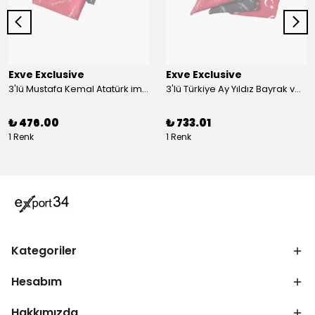
Exve Exclusive
Exve Exclusive
3'lü Mustafa Kemal Atatürk imzalı ve Türkiye Ay Yıldız Bayraklı Kadın Fular Seti
3'lü Türkiye Ay Yıldız Bayrak ve Mustafa Kemal Atatürk imzalı Kırmızı Siyah Yaka Mendili Seti
₺ 476.00
₺ 733.01
1 Renk
1 Renk
Kategoriler
Hesabım
Hakkımızda