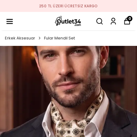
250 TL ÜZERI ÜCRETSIZ KARGO
0
Erkek Aksesuar
Fular Mendil Set