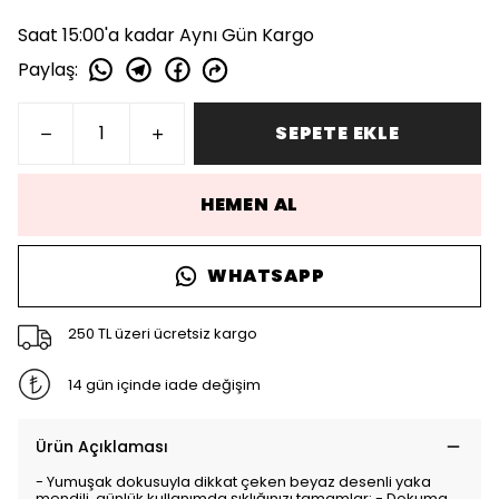
Saat 15:00'a kadar Aynı Gün Kargo
Paylaş
:
SEPETE EKLE
HEMEN AL
WHATSAPP
250 TL üzeri ücretsiz kargo
14 gün içinde iade değişim
Ürün Açıklaması
- Yumuşak dokusuyla dikkat çeken beyaz desenli yaka
mendili, günlük kullanımda şıklığınızı tamamlar; - Dokuma