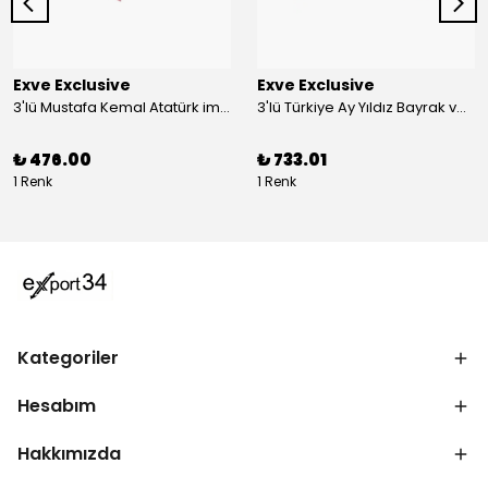
Exve Exclusive
Exve Exclusive
3'lü Mustafa Kemal Atatürk imzalı ve Türkiye Ay Yıldız Bayraklı Kadın Fular Seti
3'lü Türkiye Ay Yıldız Bayrak ve Mustafa Kemal Atatürk imzalı Kırmızı Siyah Yaka Mendili Seti
₺ 476.00
₺ 733.01
1 Renk
1 Renk
Kategoriler
Hesabım
Hakkımızda