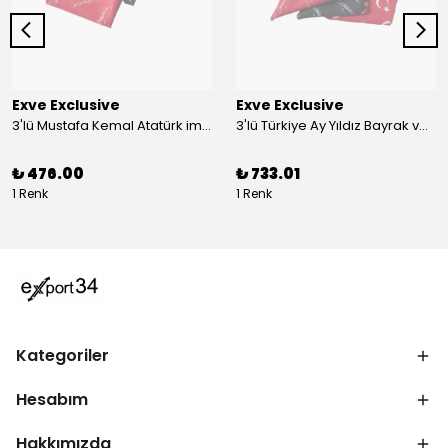
Exve Exclusive
Exve Exclusive
3'lü Mustafa Kemal Atatürk imzalı ve Türkiye Ay Yıldız Bayraklı Kadın Fular Seti
3'lü Türkiye Ay Yıldız Bayrak ve Mustafa Kemal Atatürk imzalı Kırmızı Siyah Yaka Mendili Seti
₺ 476.00
₺ 733.01
1 Renk
1 Renk
Kategoriler
Hesabım
Hakkımızda