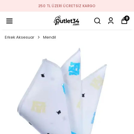
2026 SEZON ÜRÜNLER STO
ARGO
0
Erkek Aksesuar
Mendil