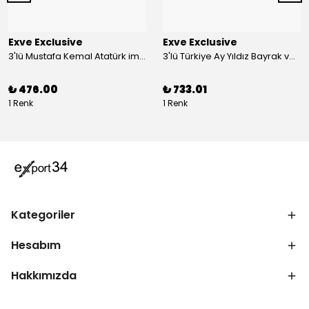
Exve Exclusive
Exve Exclusive
3'lü Mustafa Kemal Atatürk imzalı ve Türkiye Ay Yıldız Bayraklı Kadın Fular Seti
3'lü Türkiye Ay Yıldız Bayrak ve Mustafa Kemal Atatürk imzalı Kırmızı Siyah Yaka Mendili Seti
₺ 476.00
₺ 733.01
1 Renk
1 Renk
Kategoriler
Hesabım
Hakkımızda