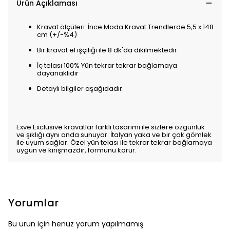
Ürün Açıklaması
Kravat ölçüleri: İnce Moda Kravat Trendlerde 5,5 x 148
cm (+/-%4)
Bir kravat el işçiliği ile 8 dk'da dikilmektedir.
İç telası 100% Yün tekrar tekrar bağlamaya
dayanaklıdır
Detaylı bilgiler aşağıdadır.
Exve Exclusive kravatlar farklı tasarımı ile sizlere özgünlük
ve şıklığı aynı anda sunuyor. İtalyan yaka ve bir çok gömlek
ile uyum sağlar. Özel yün telası ile tekrar tekrar bağlamaya
uygun ve kırışmazdır, formunu korur.
Yorumlar
Bu ürün için henüz yorum yapılmamış.