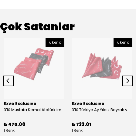
Çok Satanlar
Tükendi
Tükendi
Exve Exclusive
Exve Exclusive
3'lü Mustafa Kemal Atatürk imzalı ve Türkiye Ay Yıldız Bayraklı Kadın Fular Seti
3'lü Türkiye Ay Yıldız Bayrak ve Mustafa Kemal Atatürk imzalı Kırmızı Siyah Yaka Mendili Seti
₺ 476.00
₺ 733.01
1 Renk
1 Renk