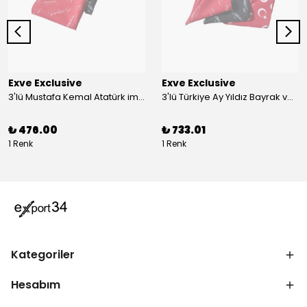
Exve Exclusive
Exve Exclusive
3'lü Mustafa Kemal Atatürk imzalı ve Türkiye Ay Yıldız Bayraklı Kadın Fular Seti
3'lü Türkiye Ay Yıldız Bayrak ve Mustafa Kemal Atatürk imzalı Kırmızı Siyah Yaka Mendili Seti
₺ 476.00
₺ 733.01
1 Renk
1 Renk
Kategoriler
Hesabım