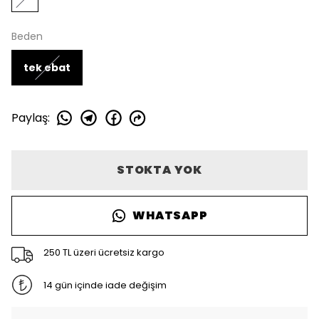
Beden
tek ebat
Paylaş
:
STOKTA YOK
WHATSAPP
250 TL üzeri ücretsiz kargo
14 gün içinde iade değişim