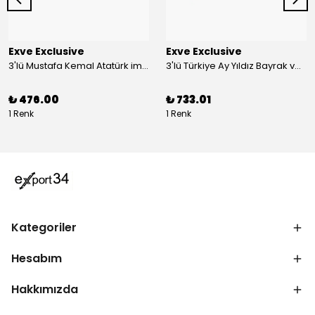
Exve Exclusive
Exve Exclusive
3'lü Mustafa Kemal Atatürk imzalı ve Türkiye Ay Yıldız Bayraklı Kadın Fular Seti
3'lü Türkiye Ay Yıldız Bayrak ve Mustafa Kemal Atatürk imzalı Kırmızı Siyah Yaka Mendili Seti
₺ 476.00
₺ 733.01
1 Renk
1 Renk
Kategoriler
Hesabım
Hakkımızda