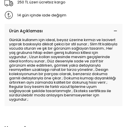
250 TL üzeri ücretsiz kargo
14 gün içinde iade değişim
Ürün Açıklaması
Günlük kullanım için ideal, beyaz üzerine kırmızı ve lacivert
yaprak baskısıyla dikkat çekici bir stil sunar.; Slim fit kalıbıyla
vücuda oturan ve şık bir görünüm sağlayan tasarım.; Her
yaş grubuna hitap eden geniş kullanıcı kitlesi için
uygundur.; Uzun kolları sayesinde mevsim geçişlerinde
ideal konforu sunar.; Düz deseniyle sade ve zarif bir
görünüm elde edilirken, gömlek yaka detaylarıyla
resmiyetten uzaklaşıp rahat bir tarza yönelinir.; Design
koleksiyonunun bir parçası olarak, benzersiz dokuma
garnili detaylarıyla öne çıkar.; Dokuma kumaşı dayanıklılığı
artırırken aynı zamanda kaliteli bir dokunuş hissi verir.;
Regular boy kesimi ile farklı vücut tiplerine uyum
sağlayacak şekilde tasarlanmıştır.; Ekoteks sertifikası ile
sürdürülebilir moda anlayışını benimseyenler için
uygundur.;