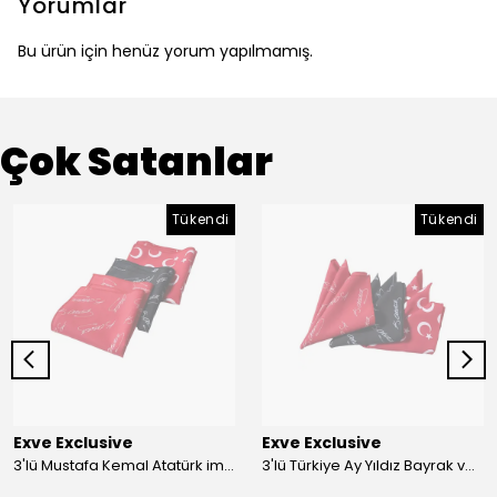
Yorumlar
Bu ürün için henüz yorum yapılmamış.
Çok Satanlar
Tükendi
Tükendi
Exve Exclusive
Exve Exclusive
3'lü Mustafa Kemal Atatürk imzalı ve Türkiye Ay Yıldız Bayraklı Kadın Fular Seti
3'lü Türkiye Ay Yıldız Bayrak ve Mustafa Kemal Atatürk imzalı Kırmızı Siyah Yaka Mendili Seti