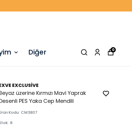
0
iyim
Diğer
EXVE EXCLUSİVE
Beyaz üzerine Kırmızı Mavi Yaprak
Desenli PES Yaka Cep Mendili
Ürün Kodu
:
CM3807
Stok
:
8