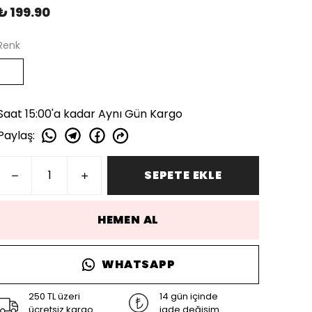
₺ 199.90
Renk
Saat 15:00'a kadar Aynı Gün Kargo
Paylaş
:
SEPETE EKLE
HEMEN AL
WHATSAPP
250 TL üzeri
14 gün içinde
ücretsiz kargo
iade değişim