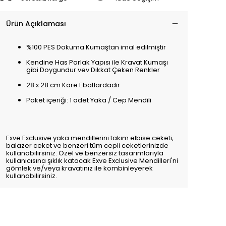
Ürün Açıklaması
%100 PES Dokuma Kumaştan imal edilmiştir
Kendine Has Parlak Yapısı ile Kravat Kumaşı
gibi Doygundur vev Dikkat Çeken Renkler
28 x 28 cm Kare Ebatlardadır
Paket içeriği: 1 adet Yaka / Cep Mendili
Exve Exclusive yaka mendillerini takım elbise ceketi,
balazer ceket ve benzeri tüm cepli ceketlerinizde
kullanabilirsiniz. Özel ve benzersiz tasarımlarıyla
kullanıcısına şıklık katacak Exve Exclusive Mendilleri'ni
gömlek ve/veya kravatınız ile kombinleyerek
kullanabilirsiniz.