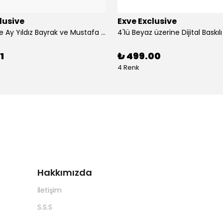
lusive
Exve Exclusive
3'lü Türkiye Ay Yıldız Bayrak ve Mustafa Kemal Atatürk imzalı Kırmızı Siyah Yaka Mendili Seti
1
₺ 499.00
4 Renk
Hakkımızda
İletişim
S.S.S