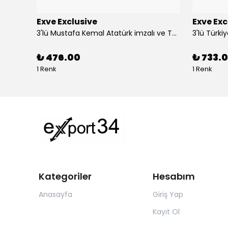
Exve Exclusive
Exve Exc
Altın Mavi Baklava Desen Elegant Jakar Dokuma Çift Taraflı Atkı Şal
3'lü Mustafa Kemal Atatürk imzalı ve Türkiye Ay Yıldız Bayraklı Kadın Fular Seti
₺ 476.00
₺ 733.0
1 Renk
1 Renk
Kategoriler
Hesabım
Anasayfa
Giriş Yap
Kayıt Ol