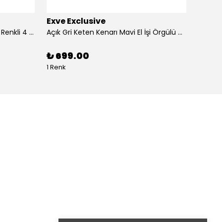
Exve Exclusive
Exve 
4'lü Beyaz üzerine Dijital Baskılı Renkli 4 in 1 Cep Yaka Mendil Seti
Açık Gri Keten Kenarı Mavi El İşi Örgülü Cep Aksesuarı Yaka Mendili
₺ 699.00
₺ 99
1 Renk
1 Renk 