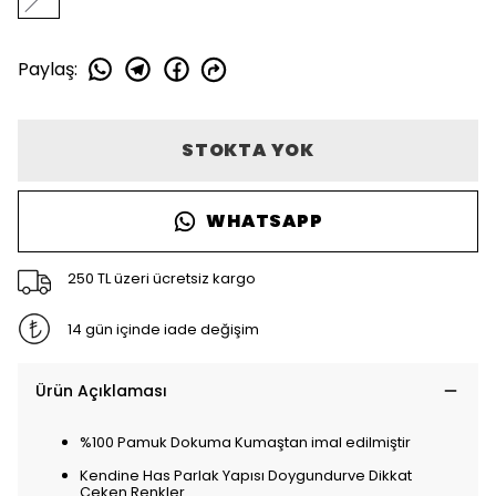
Paylaş
:
STOKTA YOK
WHATSAPP
250 TL üzeri ücretsiz kargo
14 gün içinde iade değişim
Ürün Açıklaması
%100 Pamuk Dokuma Kumaştan imal edilmiştir
Kendine Has Parlak Yapısı Doygundurve Dikkat
Çeken Renkler