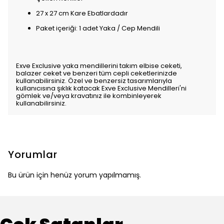
27 x 27 cm Kare Ebatlardadır
Paket içeriği: 1 adet Yaka / Cep Mendili
Exve Exclusive yaka mendillerini takım elbise ceketi,
balazer ceket ve benzeri tüm cepli ceketlerinizde
kullanabilirsiniz. Özel ve benzersiz tasarımlarıyla
kullanıcısına şıklık katacak Exve Exclusive Mendilleri'ni
gömlek ve/veya kravatınız ile kombinleyerek
kullanabilirsiniz.
Yorumlar
Bu ürün için henüz yorum yapılmamış.