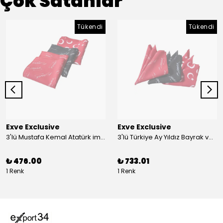
Çok Satanlar
Tükendi
Tükendi
Exve Exclusive
Exve Exclusive
3'lü Mustafa Kemal Atatürk imzalı ve Türkiye Ay Yıldız Bayraklı Kadın Fular Seti
3'lü Türkiye Ay Yıldız Bayrak ve Mustafa Kemal Atatürk imzalı Kırmızı Siyah Yaka Mendili Seti
₺ 476.00
₺ 733.01
1 Renk
1 Renk