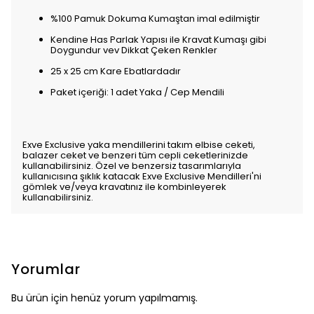
%100 Pamuk Dokuma Kumaştan imal edilmiştir
Kendine Has Parlak Yapısı ile Kravat Kumaşı gibi
Doygundur vev Dikkat Çeken Renkler
25 x 25 cm Kare Ebatlardadır
Paket içeriği: 1 adet Yaka / Cep Mendili
Exve Exclusive yaka mendillerini takım elbise ceketi,
balazer ceket ve benzeri tüm cepli ceketlerinizde
kullanabilirsiniz. Özel ve benzersiz tasarımlarıyla
kullanıcısına şıklık katacak Exve Exclusive Mendilleri'ni
gömlek ve/veya kravatınız ile kombinleyerek
kullanabilirsiniz.
Yorumlar
Bu ürün için henüz yorum yapılmamış.