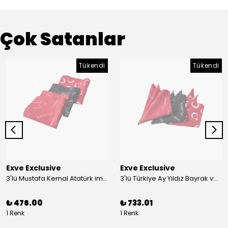
Çok Satanlar
Tükendi
Tükendi
Exve Exclusive
Exve Exclusive
3'lü Mustafa Kemal Atatürk imzalı ve Türkiye Ay Yıldız Bayraklı Kadın Fular Seti
3'lü Türkiye Ay Yıldız Bayrak ve Mustafa Kemal Atatürk imzalı Kırmızı Siyah Yaka Mendili Seti
₺ 476.00
₺ 733.01
1 Renk
1 Renk