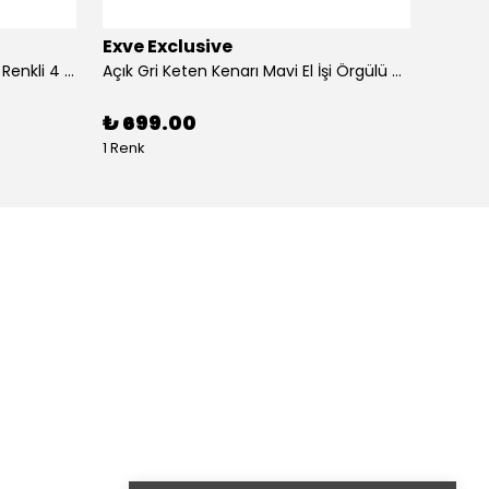
Exve Exclusive
Exve 
4'lü Beyaz üzerine Dijital Baskılı Renkli 4 in 1 Cep Yaka Mendil Seti
Açık Gri Keten Kenarı Mavi El İşi Örgülü Cep Aksesuarı Yaka Mendili
₺ 699.00
₺ 99
1 Renk
1 Renk 