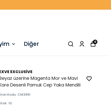
0
iyim
Diğer
EXVE EXCLUSİVE
Beyaz üzerine Magenta Mor ve Mavi
Kare Desenli Pamuk Cep Yaka Mendili
Ürün Kodu
:
CM3991
Stok
:
10