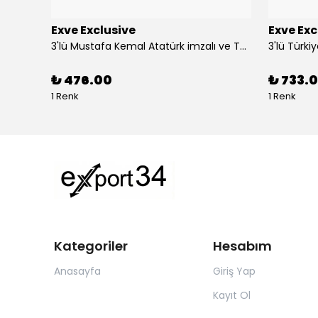
Exve Exclusive
Exve Exc
Altın Mavi Baklava Desen Elegant Jakar Dokuma Çift Taraflı Atkı Şal
3'lü Mustafa Kemal Atatürk imzalı ve Türkiye Ay Yıldız Bayraklı Kadın Fular Seti
₺ 476.00
₺ 733.0
1 Renk
1 Renk
Kategoriler
Hesabım
Anasayfa
Giriş Yap
Kayıt Ol