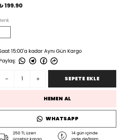
₺ 199.90
Renk
Saat 15:00'a kadar Aynı Gün Kargo
Paylaş
:
SEPETE EKLE
HEMEN AL
WHATSAPP
250 TL üzeri
14 gün içinde
ücretsiz kargo
iade değişim