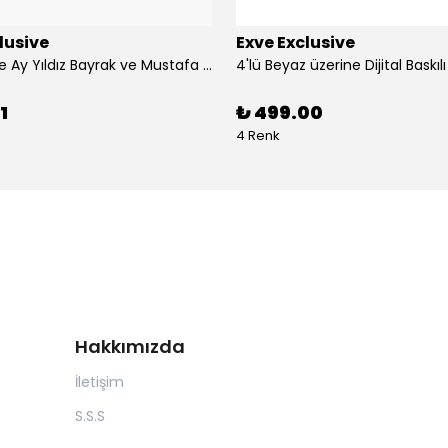
lusive
Exve Exclusive
3'lü Türkiye Ay Yıldız Bayrak ve Mustafa Kemal Atatürk imzalı Kırmızı Siyah Yaka Mendili Seti
1
₺ 499.00
4 Renk
Hakkımızda
İletişim
S.S.S