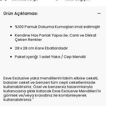
Ürün Açıklaması
%100 Pamuk Dokuma Kumaştan imal edilmiştir
Kendine Has Parlak Yapısı ile; Canlı ve Dikkat
Çeken Renkler
28 x 28 cm Kare Ebatlardadır
Paket içeriği: 1 adet Yaka / Cep Mendili
Exve Exclusive yaka mendillerini takım elbise ceketi,
balazer ceket ve benzeri tüm cepli ceketlerinizde
kullanabilirsiniz. Özel ve benzersiz tasarımlarıyla
kullanıcısına şıklık katacak Exve Exclusive Mendilleri'ni
gömlek ve/veya kravatınız ile kombinleyerek
kullanabilirsiniz."