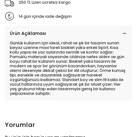
250 TL üzeri ücretsiz kargo
14 gün içinde iade değişim
Ürün Açıklaması
Günlük kullanım için ideal, rahat ve şık bir tasarım sunan
beyaz üzerine mavi fareli bisiklet yaka erkek tişört; Kısa
kollu yapısı ile yaz aylarında serinlik ve konfor sağlar;
Pamuklu materyali sayesinde cildinize nefes aldırır ve gün
boyu rahat bir kullanım sunar; Bisiklet yaka tasarımı ile
modern ve spor bir görünüm kazandırırken, hayvanlar
alemi deseniyle dikkat çekici bir stil oluşturur; Örme kumaş
tipi, esneklik ve dayanıklılık sağlayarak hareket
özgürlüğünüzü kısıtlamaz; Standart boy ve slim fit kalıbı ile
vücut hatlarınıza uyum sağlayarak şık bir siluet çizer; Her
yaş grubuna hitap eden tasarımıyla geniş bir kullanıcı
yelpazesine sahiptir;
Yorumlar