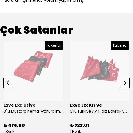
Bu ürün için henüz yorum yapılmamış.
Çok Satanlar
Tükendi
Tükendi
Exve Exclusive
Exve Exclusive
3'lü Mustafa Kemal Atatürk imzalı ve Türkiye Ay Yıldız Bayraklı Kadın Fular Seti
3'lü Türkiye Ay Yıldız Bayrak ve Mustafa Kemal Atatürk imzalı Kırmızı Siyah Yaka Mendili Seti
₺ 476.00
₺ 733.01
1 Renk
1 Renk