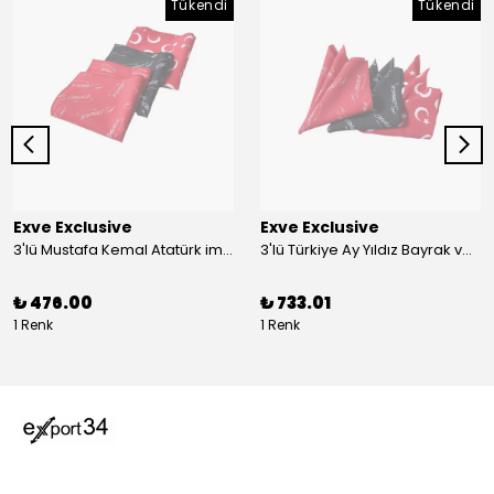
Tükendi
Tükendi
Exve Exclusive
Exve Exclusive
3'lü Mustafa Kemal Atatürk imzalı ve Türkiye Ay Yıldız Bayraklı Kadın Fular Seti
3'lü Türkiye Ay Yıldız Bayrak ve Mustafa Kemal Atatürk imzalı Kırmızı Siyah Yaka Mendili Seti
₺ 476.00
₺ 733.01
1 Renk
1 Renk