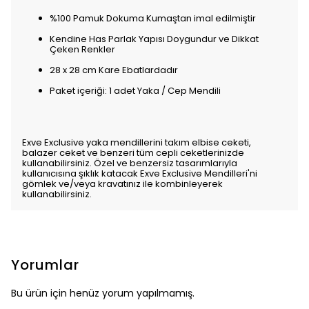
%100 Pamuk Dokuma Kumaştan imal edilmiştir
Kendine Has Parlak Yapısı Doygundur ve Dikkat
Çeken Renkler
28 x 28 cm Kare Ebatlardadır
Paket içeriği: 1 adet Yaka / Cep Mendili
Exve Exclusive yaka mendillerini takım elbise ceketi,
balazer ceket ve benzeri tüm cepli ceketlerinizde
kullanabilirsiniz. Özel ve benzersiz tasarımlarıyla
kullanıcısına şıklık katacak Exve Exclusive Mendilleri'ni
gömlek ve/veya kravatınız ile kombinleyerek
kullanabilirsiniz.
Yorumlar
Bu ürün için henüz yorum yapılmamış.