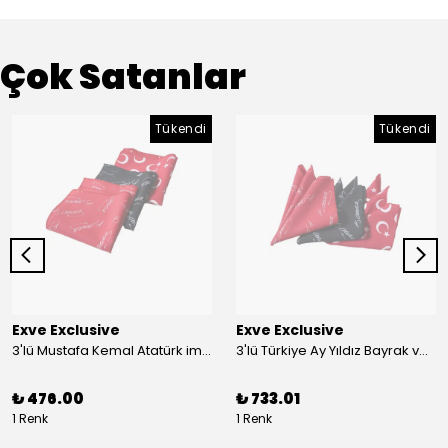
Çok Satanlar
Tükendi
Tükendi
Exve Exclusive
Exve Exclusive
3'lü Mustafa Kemal Atatürk imzalı ve Türkiye Ay Yıldız Bayraklı Kadın Fular Seti
3'lü Türkiye Ay Yıldız Bayrak ve Mustafa Kemal Atatürk imzalı Kırmızı Siyah Yaka Mendili Seti
₺ 476.00
₺ 733.01
1 Renk
1 Renk