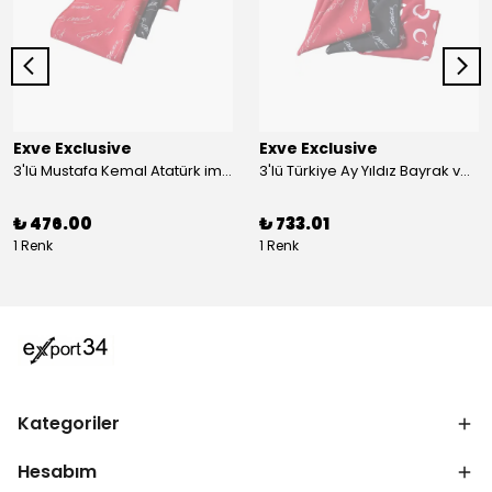
Exve Exclusive
Exve Exclusive
3'lü Mustafa Kemal Atatürk imzalı ve Türkiye Ay Yıldız Bayraklı Kadın Fular Seti
3'lü Türkiye Ay Yıldız Bayrak ve Mustafa Kemal Atatürk imzalı Kırmızı Siyah Yaka Mendili Seti
₺ 476.00
₺ 733.01
1 Renk
1 Renk
Kategoriler
Hesabım