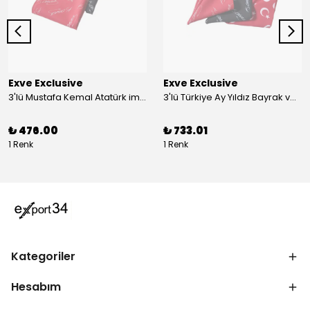
Exve Exclusive
Exve Exclusive
3'lü Mustafa Kemal Atatürk imzalı ve Türkiye Ay Yıldız Bayraklı Kadın Fular Seti
3'lü Türkiye Ay Yıldız Bayrak ve Mustafa Kemal Atatürk imzalı Kırmızı Siyah Yaka Mendili Seti
₺ 476.00
₺ 733.01
1 Renk
1 Renk
Kategoriler
Hesabım