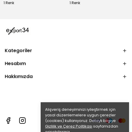
1 Renk
1 Renk
Kategoriler
Hesabım
Hakkımızda
Alışveriş deneyiminizi iyileştirmek için
yasal düzenlemelere uygun çerezler
(cookies) kullanıyoruz. Detaylı bilgiye
Gizlilik ve Çerez Politikası
sayfamızdan
erişebilirsiniz.