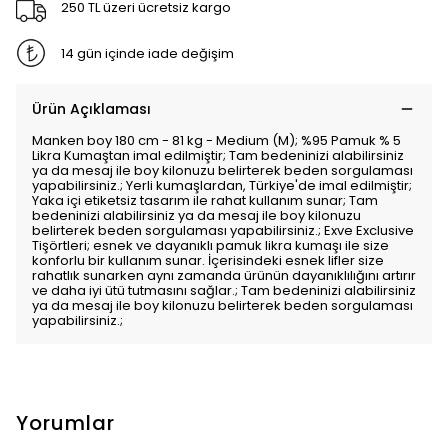
250 TL üzeri ücretsiz kargo
14 gün içinde iade değişim
Ürün Açıklaması
Manken boy 180 cm - 81 kg - Medium (M); %95 Pamuk % 5
Likra Kumaştan imal edilmiştir; Tam bedeninizi alabilirsiniz
ya da mesaj ile boy kilonuzu belirterek beden sorgulaması
yapabilirsiniz.; Yerli kumaşlardan, Türkiye'de imal edilmiştir;
Yaka içi etiketsiz tasarım ile rahat kullanım sunar; Tam
bedeninizi alabilirsiniz ya da mesaj ile boy kilonuzu
belirterek beden sorgulaması yapabilirsiniz.; Exve Exclusive
Tişörtleri; esnek ve dayanıklı pamuk likra kumaşı ile size
konforlu bir kullanım sunar. İçerisindeki esnek lifler size
rahatlık sunarken aynı zamanda ürünün dayanıklılığını artırır
ve daha iyi ütü tutmasını sağlar.; Tam bedeninizi alabilirsiniz
ya da mesaj ile boy kilonuzu belirterek beden sorgulaması
yapabilirsiniz.;
Yorumlar