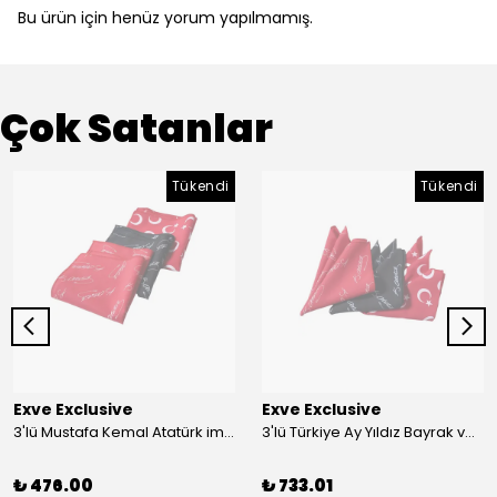
Bu ürün için henüz yorum yapılmamış.
Çok Satanlar
Tükendi
Tükendi
Exve Exclusive
Exve Exclusive
3'lü Mustafa Kemal Atatürk imzalı ve Türkiye Ay Yıldız Bayraklı Kadın Fular Seti
3'lü Türkiye Ay Yıldız Bayrak ve Mustafa Kemal Atatürk imzalı Kırmızı Siyah Yaka Mendili Seti
₺ 476.00
₺ 733.01