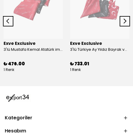
Exve Exclusive
Exve Exclusive
3'lü Mustafa Kemal Atatürk imzalı ve Türkiye Ay Yıldız Bayraklı Kadın Fular Seti
3'lü Türkiye Ay Yıldız Bayrak ve Mustafa Kemal Atatürk imzalı Kırmızı Siyah Yaka Mendili Seti
₺ 476.00
₺ 733.01
1 Renk
1 Renk
Kategoriler
Hesabım