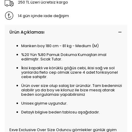
250 TL üzeri ücretsiz kargo
14 gün içinde iade değişim
Ürün Açıklaması
Manken boy 180 cm - 81 kg - Medium (M)
%20 Yün %80 Pamuk Dokuma Kumaştan imal
edilmiştir. Sıcak Tutar.
İkisi kapaklı ve körüklü göğüs cebi, ikisi sağ ve sol
yanlarda fleto cep olmak üzere 4 adet fonksiyonel
cebe sahiptir.
Ürün over size olup salaş bir üründür. Tam bedeninizi
alabilir ya da boy ve kilonuz ile bize mesaj atarak
beden sorgulaması yapabilirsiniz
Unisex giyime uygundur.
Detaylı bilgive beden tablosu aşağıdadır.
Exve Exclusive Over Size Oduncu gömlekler günlük giyim