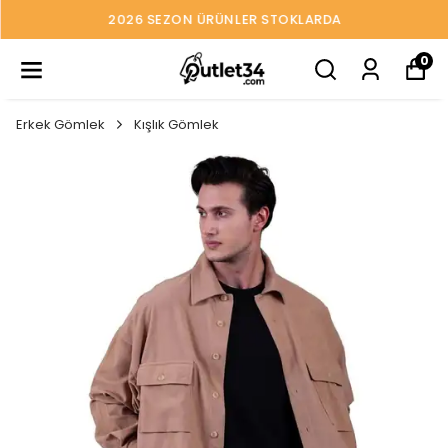
2026 SEZON ÜRÜNLER STOKLARDA
0
Erkek Gömlek
Kışlık Gömlek