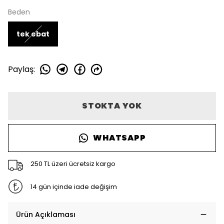
Beden
tek ebat
Paylaş
:
STOKTA YOK
WHATSAPP
250 TL üzeri ücretsiz kargo
14 gün içinde iade değişim
Ürün Açıklaması