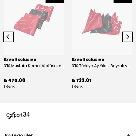
Exve Exclusive
Exve Exclusive
3'lü Mustafa Kemal Atatürk imzalı ve Türkiye Ay Yıldız Bayraklı Kadın Fular Seti
3'lü Türkiye Ay Yıldız Bayrak ve Mustafa Kemal Atatürk imzalı Kırmızı Siyah Yaka Mendili Seti
₺ 476.00
₺ 733.01
1 Renk
1 Renk
Kategoriler