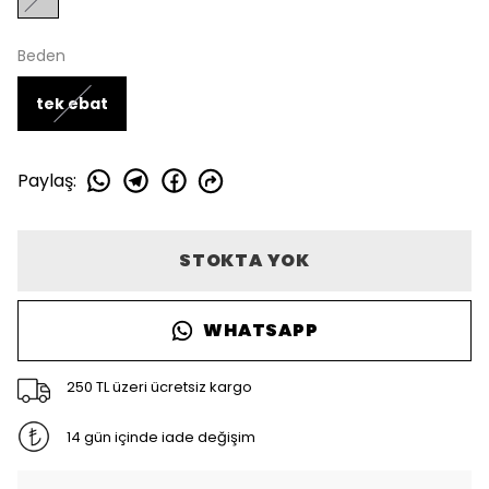
Beden
tek ebat
Paylaş
:
STOKTA YOK
WHATSAPP
250 TL üzeri ücretsiz kargo
14 gün içinde iade değişim