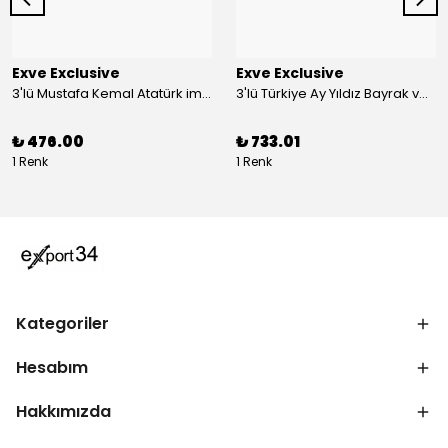
Exve Exclusive
Exve Exclusive
3'lü Mustafa Kemal Atatürk imzalı ve Türkiye Ay Yıldız Bayraklı Kadın Fular Seti
3'lü Türkiye Ay Yıldız Bayrak ve Mustafa Kemal Atatürk imzalı Kırmızı Siyah Yaka Mendili Seti
₺ 476.00
₺ 733.01
1 Renk
1 Renk
Kategoriler
Hesabım
Hakkımızda