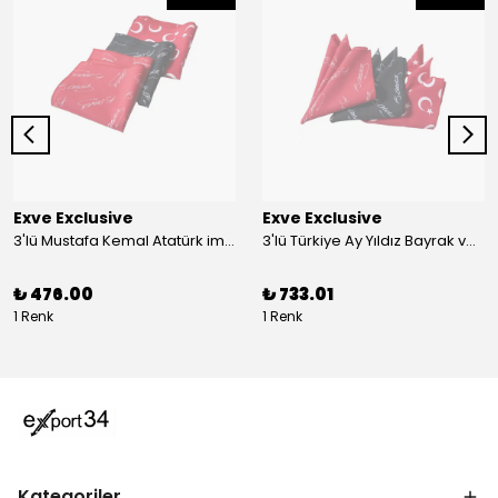
Exve Exclusive
Exve Exclusive
3'lü Mustafa Kemal Atatürk imzalı ve Türkiye Ay Yıldız Bayraklı Kadın Fular Seti
3'lü Türkiye Ay Yıldız Bayrak ve Mustafa Kemal Atatürk imzalı Kırmızı Siyah Yaka Mendili Seti
₺ 476.00
₺ 733.01
1 Renk
1 Renk
Kategoriler