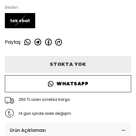
Beden
tek ebat
Paylaş
:
STOKTA YOK
WHATSAPP
250 TL üzeri ücretsiz kargo
14 gün içinde iade değişim
Ürün Açıklaması