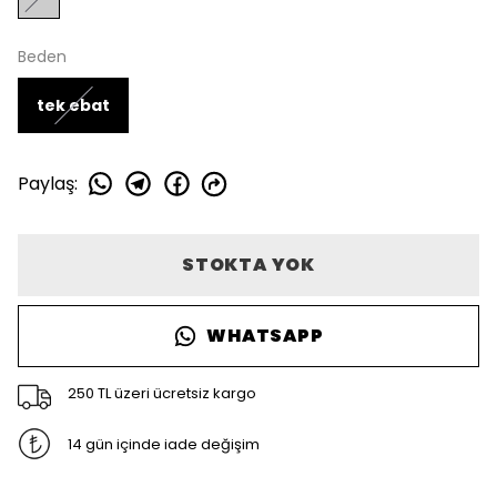
Beden
tek ebat
Paylaş
:
STOKTA YOK
WHATSAPP
250 TL üzeri ücretsiz kargo
14 gün içinde iade değişim