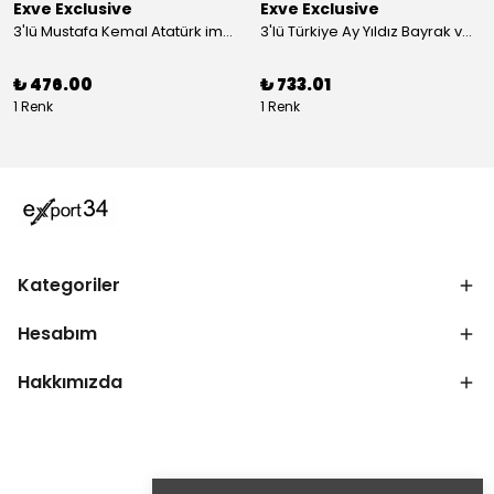
Exve Exclusive
Exve Exclusive
3'lü Mustafa Kemal Atatürk imzalı ve Türkiye Ay Yıldız Bayraklı Kadın Fular Seti
3'lü Türkiye Ay Yıldız Bayrak ve Mustafa Kemal Atatürk imzalı Kırmızı Siyah Yaka Mendili Seti
₺ 476.00
₺ 733.01
1 Renk
1 Renk
Kategoriler
Hesabım
Hakkımızda