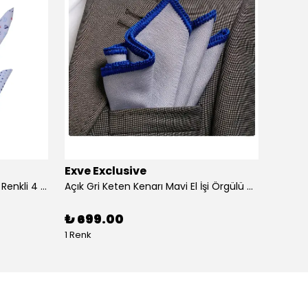
Exve Exclusive
Exve 
4'lü Beyaz üzerine Dijital Baskılı Renkli 4 in 1 Cep Yaka Mendil Seti
Açık Gri Keten Kenarı Mavi El İşi Örgülü Cep Aksesuarı Yaka Mendili
₺ 699.00
₺ 99
1 Renk
1 Renk 