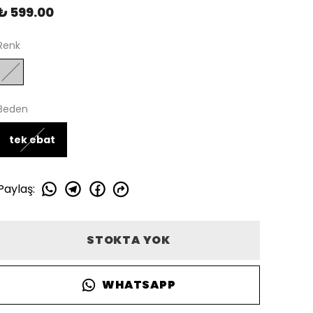
₺ 599.00
Renk
Beden
tek ebat
Paylaş
:
STOKTA YOK
WHATSAPP