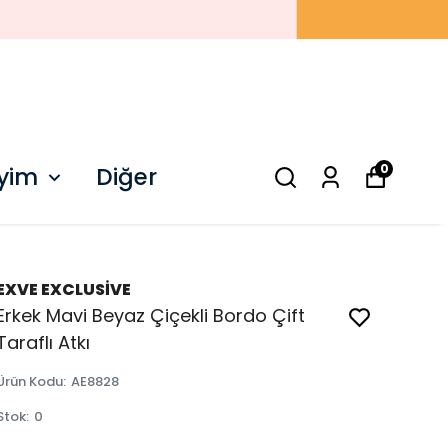
0
iyim
Diğer
EXVE EXCLUSİVE
Erkek Mavi Beyaz Çiçekli Bordo Çift
Taraflı Atkı
Ürün Kodu
:
AE8828
Stok
:
0