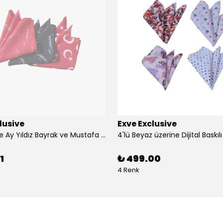
lusive
Exve Exclusive
3'lü Türkiye Ay Yıldız Bayrak ve Mustafa Kemal Atatürk imzalı Kırmızı Siyah Yaka Mendili Seti
1
₺ 499.00
4 Renk