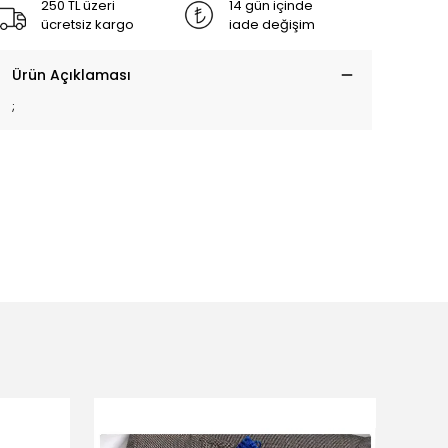
250 TL üzeri
14 gün içinde
ücretsiz kargo
iade değişim
Ürün Açıklaması
;