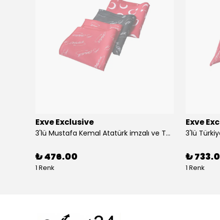
Exve Exclusive
Exve Exc
Altın Mavi Baklava Desen Elegant Jakar Dokuma Çift Taraflı Atkı Şal
3'lü Mustafa Kemal Atatürk imzalı ve Türkiye Ay Yıldız Bayraklı Kadın Fular Seti
₺ 476.00
₺ 733.0
1 Renk
1 Renk