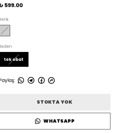
₺ 599.00
Renk
Beden
tek ebat
Paylaş
:
STOKTA YOK
WHATSAPP