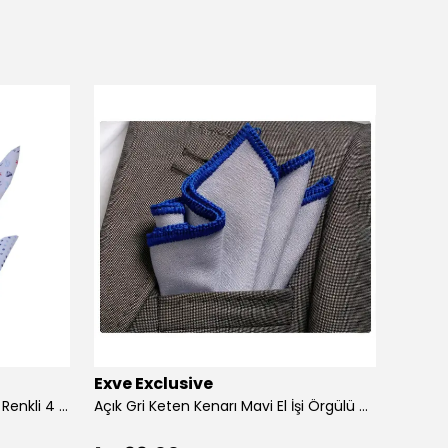
Exve Exclusive
Exve 
4'lü Beyaz üzerine Dijital Baskılı Renkli 4 in 1 Cep Yaka Mendil Seti
Açık Gri Keten Kenarı Mavi El İşi Örgülü Cep Aksesuarı Yaka Mendili