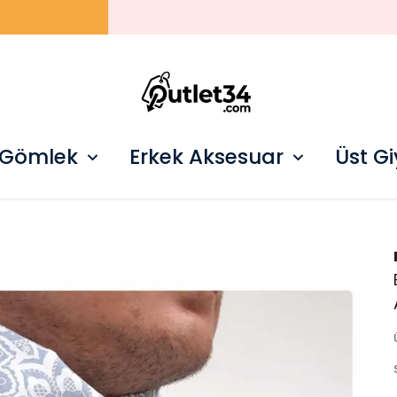
250 TL ÜZERI ÜCRETSIZ KARGO
 Gömlek
Erkek Aksesuar
Üst G