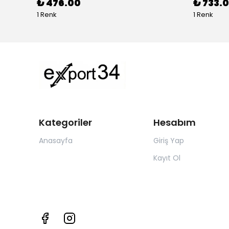
₺ 476.00
₺ 733.0
1 Renk
1 Renk
Kategoriler
Hesabım
Anasayfa
Giriş Yap
Kayıt Ol