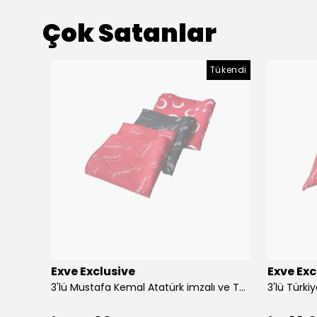
Çok Satanlar
Tükendi
Exve Exclusive
Exve Exc
Altın Mavi Baklava Desen Elegant Jakar Dokuma Çift Taraflı Atkı Şal
3'lü Mustafa Kemal Atatürk imzalı ve Türkiye Ay Yıldız Bayraklı Kadın Fular Seti