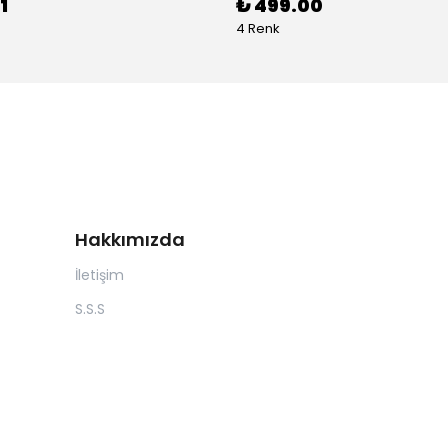
1
₺ 499.00
4 Renk
Hakkımızda
İletişim
S.S.S