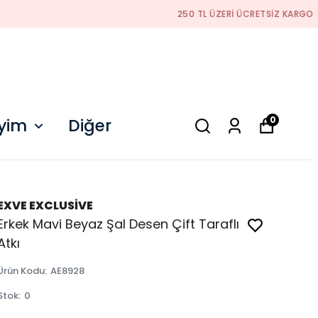
0
iyim
Diğer
EXVE EXCLUSİVE
Erkek Mavi Beyaz Şal Desen Çift Taraflı
Atkı
Ürün Kodu
:
AE8928
Stok
:
0