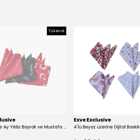
Tükendi
lusive
Exve Exclusive
3'lü Türkiye Ay Yıldız Bayrak ve Mustafa Kemal Atatürk imzalı Kırmızı Siyah Yaka Mendili Seti