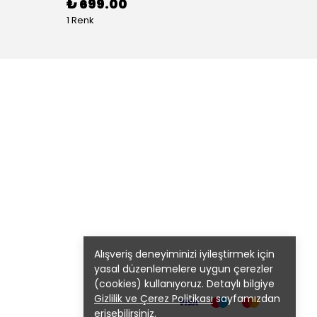
₺ 699.00
₺ 99
1 Renk
1 Renk 
Alışveriş deneyiminizi iyileştirmek için
yasal düzenlemelere uygun çerezler
(cookies) kullanıyoruz. Detaylı bilgiye
Gizlilik ve Çerez Politikası
sayfamızdan
erişebilirsiniz.