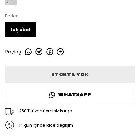
Beden
tek ebat
Paylaş
:
STOKTA YOK
WHATSAPP
250 TL üzeri ücretsiz kargo
14 gün içinde iade değişim