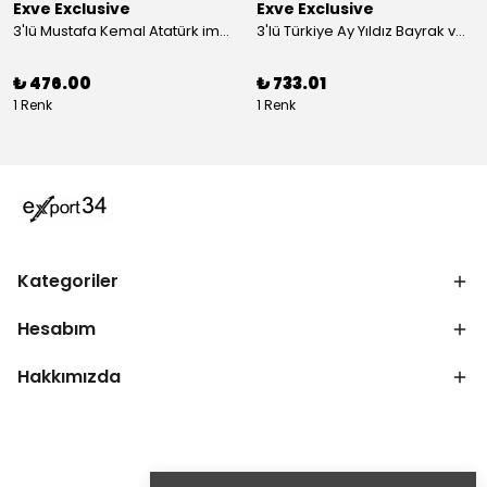
Exve Exclusive
Exve Exclusive
3'lü Mustafa Kemal Atatürk imzalı ve Türkiye Ay Yıldız Bayraklı Kadın Fular Seti
3'lü Türkiye Ay Yıldız Bayrak ve Mustafa Kemal Atatürk imzalı Kırmızı Siyah Yaka Mendili Seti
₺ 476.00
₺ 733.01
1 Renk
1 Renk
Kategoriler
Hesabım
Hakkımızda