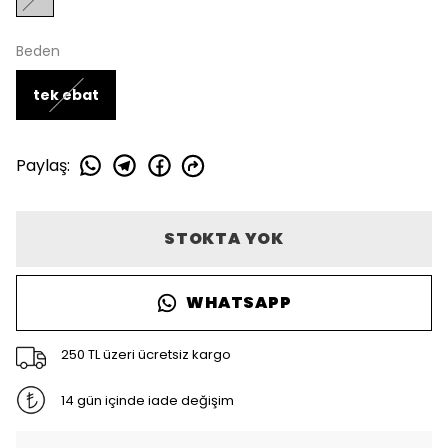
Beden
tek ebat
Paylaş
:
STOKTA YOK
WHATSAPP
250 TL üzeri ücretsiz kargo
14 gün içinde iade değişim