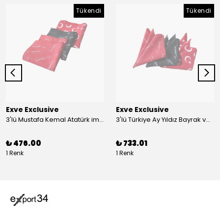
Tükendi
Tükendi
Exve Exclusive
Exve Exclusive
3'lü Mustafa Kemal Atatürk imzalı ve Türkiye Ay Yıldız Bayraklı Kadın Fular Seti
3'lü Türkiye Ay Yıldız Bayrak ve Mustafa Kemal Atatürk imzalı Kırmızı Siyah Yaka Mendili Seti
₺ 476.00
₺ 733.01
1 Renk
1 Renk