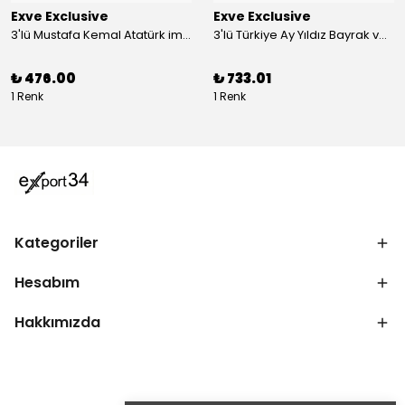
Exve Exclusive
Exve Exclusive
3'lü Mustafa Kemal Atatürk imzalı ve Türkiye Ay Yıldız Bayraklı Kadın Fular Seti
3'lü Türkiye Ay Yıldız Bayrak ve Mustafa Kemal Atatürk imzalı Kırmızı Siyah Yaka Mendili Seti
₺ 476.00
₺ 733.01
1 Renk
1 Renk
Kategoriler
Hesabım
Hakkımızda