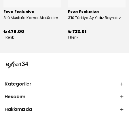
Exve Exclusive
Exve Exclusive
3'lü Mustafa Kemal Atatürk imzalı ve Türkiye Ay Yıldız Bayraklı Kadın Fular Seti
3'lü Türkiye Ay Yıldız Bayrak ve Mustafa Kemal Atatürk imzalı Kırmızı Siyah Yaka Mendili Seti
₺ 476.00
₺ 733.01
1 Renk
1 Renk
Kategoriler
Hesabım
Hakkımızda