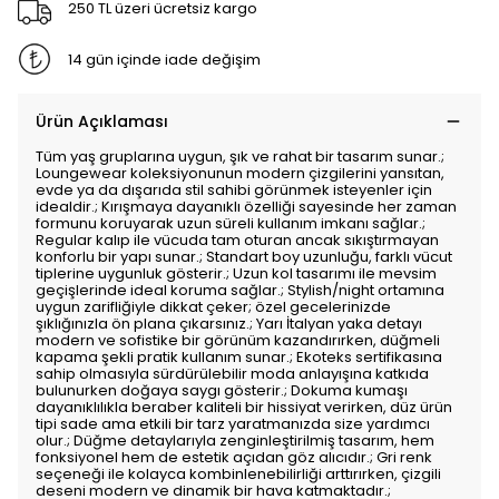
250 TL üzeri ücretsiz kargo
14 gün içinde iade değişim
Ürün Açıklaması
Tüm yaş gruplarına uygun, şık ve rahat bir tasarım sunar.;
Loungewear koleksiyonunun modern çizgilerini yansıtan,
evde ya da dışarıda stil sahibi görünmek isteyenler için
idealdir.; Kırışmaya dayanıklı özelliği sayesinde her zaman
formunu koruyarak uzun süreli kullanım imkanı sağlar.;
Regular kalıp ile vücuda tam oturan ancak sıkıştırmayan
konforlu bir yapı sunar.; Standart boy uzunluğu, farklı vücut
tiplerine uygunluk gösterir.; Uzun kol tasarımı ile mevsim
geçişlerinde ideal koruma sağlar.; Stylish/night ortamına
uygun zarifliğiyle dikkat çeker; özel gecelerinizde
şıklığınızla ön plana çıkarsınız.; Yarı İtalyan yaka detayı
modern ve sofistike bir görünüm kazandırırken, düğmeli
kapama şekli pratik kullanım sunar.; Ekoteks sertifikasına
sahip olmasıyla sürdürülebilir moda anlayışına katkıda
bulunurken doğaya saygı gösterir.; Dokuma kumaşı
dayanıklılıkla beraber kaliteli bir hissiyat verirken, düz ürün
tipi sade ama etkili bir tarz yaratmanızda size yardımcı
olur.; Düğme detaylarıyla zenginleştirilmiş tasarım, hem
fonksiyonel hem de estetik açıdan göz alıcıdır.; Gri renk
seçeneği ile kolayca kombinlenebilirliği arttırırken, çizgili
deseni modern ve dinamik bir hava katmaktadır.;