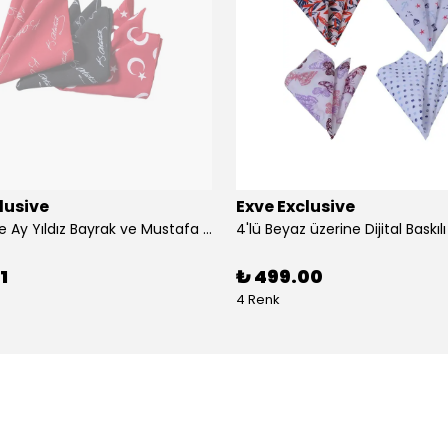
lusive
Exve Exclusive
3'lü Türkiye Ay Yıldız Bayrak ve Mustafa Kemal Atatürk imzalı Kırmızı Siyah Yaka Mendili Seti
1
₺ 499.00
4 Renk