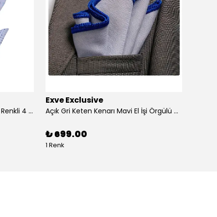
Exve Exclusive
Exve 
4'lü Beyaz üzerine Dijital Baskılı Renkli 4 in 1 Cep Yaka Mendil Seti
Açık Gri Keten Kenarı Mavi El İşi Örgülü Cep Aksesuarı Yaka Mendili
₺ 699.00
₺ 99
1 Renk
1 Renk 