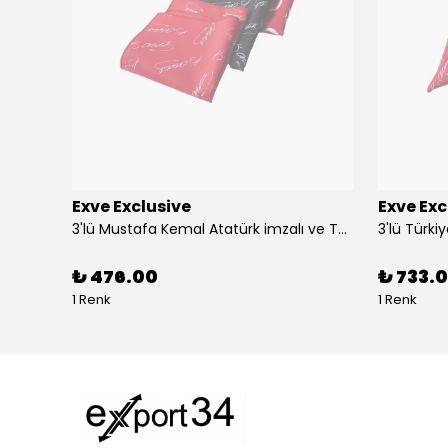
Exve Exclusive
Exve Exc
Altın Mavi Baklava Desen Elegant Jakar Dokuma Çift Taraflı Atkı Şal
3'lü Mustafa Kemal Atatürk imzalı ve Türkiye Ay Yıldız Bayraklı Kadın Fular Seti
₺ 476.00
₺ 733.0
1 Renk
1 Renk