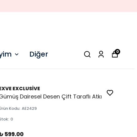
0
iyim
Diğer
EXVE EXCLUSİVE
Gümüş Dairesel Desen Çift Taraflı Atkı
Ürün Kodu
:
AE2429
Stok
:
0
₺ 599.00