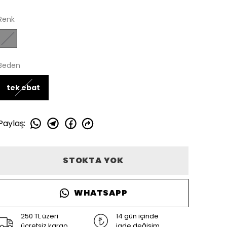
Renk
Beden
tek ebat
Paylaş
:
STOKTA YOK
WHATSAPP
250 TL üzeri
14 gün içinde
ücretsiz kargo
iade değişim