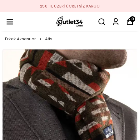
250 TL ÜZERI ÜCRETSIZ KARGO
0
Erkek Aksesuar
Atkı