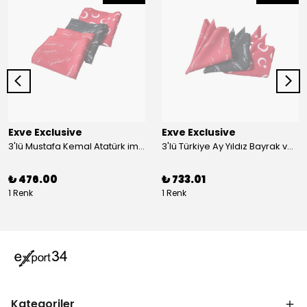
Exve Exclusive
Exve Exclusive
3'lü Mustafa Kemal Atatürk imzalı ve Türkiye Ay Yıldız Bayraklı Kadın Fular Seti
3'lü Türkiye Ay Yıldız Bayrak ve Mustafa Kemal Atatürk imzalı Kırmızı Siyah Yaka Mendili Seti
₺ 476.00
₺ 733.01
1 Renk
1 Renk
Kategoriler