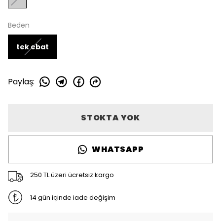
Beden
tek ebat
Paylaş
:
STOKTA YOK
WHATSAPP
250 TL üzeri ücretsiz kargo
14 gün içinde iade değişim