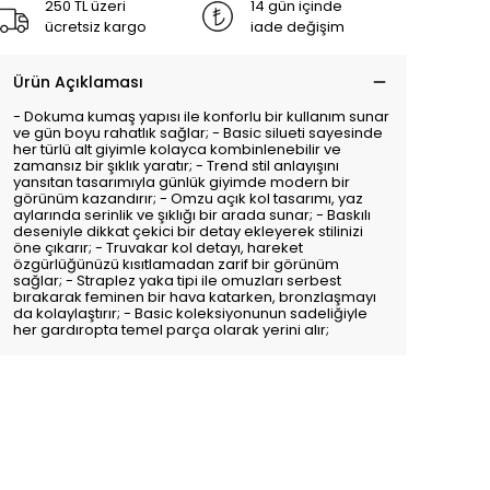
250 TL üzeri
14 gün içinde
ücretsiz kargo
iade değişim
Ürün Açıklaması
- Dokuma kumaş yapısı ile konforlu bir kullanım sunar
ve gün boyu rahatlık sağlar; - Basic silueti sayesinde
her türlü alt giyimle kolayca kombinlenebilir ve
zamansız bir şıklık yaratır; - Trend stil anlayışını
yansıtan tasarımıyla günlük giyimde modern bir
görünüm kazandırır; - Omzu açık kol tasarımı, yaz
aylarında serinlik ve şıklığı bir arada sunar; - Baskılı
deseniyle dikkat çekici bir detay ekleyerek stilinizi
öne çıkarır; - Truvakar kol detayı, hareket
özgürlüğünüzü kısıtlamadan zarif bir görünüm
sağlar; - Straplez yaka tipi ile omuzları serbest
bırakarak feminen bir hava katarken, bronzlaşmayı
da kolaylaştırır; - Basic koleksiyonunun sadeliğiyle
her gardıropta temel parça olarak yerini alır;