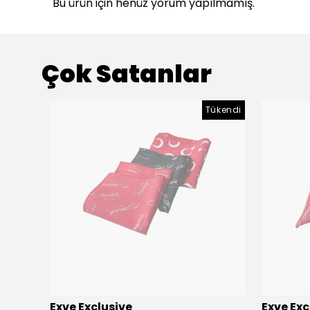
Bu ürün için henüz yorum yapılmamış.
Çok Satanlar
Tükendi
Exve Exclusive
Exve Exc