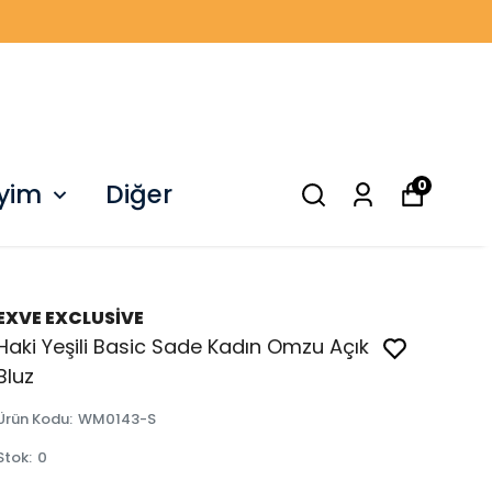
0
iyim
Diğer
EXVE EXCLUSİVE
Haki Yeşili Basic Sade Kadın Omzu Açık
Bluz
Ürün Kodu
:
WM0143-S
Stok
:
0