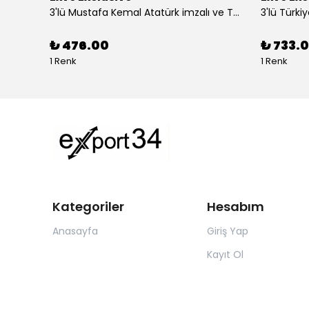
Altın Mavi Baklava Desen Elegant Jakar Dokuma Çift Taraflı Atkı Şal
3'lü Mustafa Kemal Atatürk imzalı ve Türkiye Ay Yıldız Bayraklı Kadın Fular Seti
₺ 476.00
₺ 733.0
1 Renk
1 Renk
Kategoriler
Hesabım
Anasayfa
Giriş Yap
Kayıt Ol