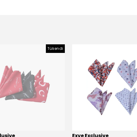
Tükendi
lusive
Exve Exclusive