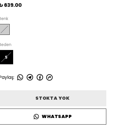
₺ 639.00
Renk
Beden
S
Paylaş
:
STOKTA YOK
WHATSAPP