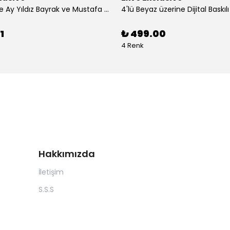
3'lü Türkiye Ay Yıldız Bayrak ve Mustafa Kemal Atatürk imzalı Kırmızı Siyah Yaka Mendili Seti
1
₺ 499.00
4 Renk
Hakkımızda
İletişim
S.S.S