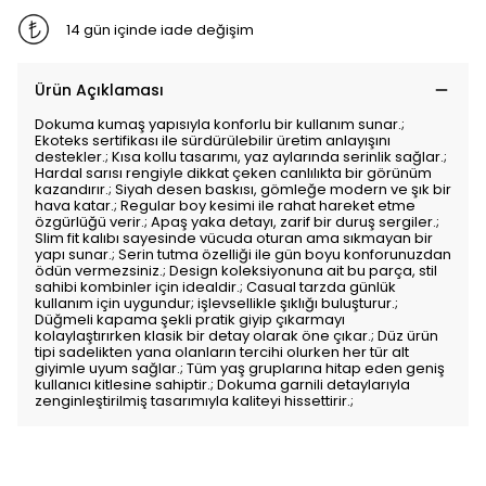
14 gün içinde iade değişim
Ürün Açıklaması
Dokuma kumaş yapısıyla konforlu bir kullanım sunar.;
Ekoteks sertifikası ile sürdürülebilir üretim anlayışını
destekler.; Kısa kollu tasarımı, yaz aylarında serinlik sağlar.;
Hardal sarısı rengiyle dikkat çeken canlılıkta bir görünüm
kazandırır.; Siyah desen baskısı, gömleğe modern ve şık bir
hava katar.; Regular boy kesimi ile rahat hareket etme
özgürlüğü verir.; Apaş yaka detayı, zarif bir duruş sergiler.;
Slim fit kalıbı sayesinde vücuda oturan ama sıkmayan bir
yapı sunar.; Serin tutma özelliği ile gün boyu konforunuzdan
ödün vermezsiniz.; Design koleksiyonuna ait bu parça, stil
sahibi kombinler için idealdir.; Casual tarzda günlük
kullanım için uygundur; işlevsellikle şıklığı buluşturur.;
Düğmeli kapama şekli pratik giyip çıkarmayı
kolaylaştırırken klasik bir detay olarak öne çıkar.; Düz ürün
tipi sadelikten yana olanların tercihi olurken her tür alt
giyimle uyum sağlar.; Tüm yaş gruplarına hitap eden geniş
kullanıcı kitlesine sahiptir.; Dokuma garnili detaylarıyla
zenginleştirilmiş tasarımıyla kaliteyi hissettirir.;