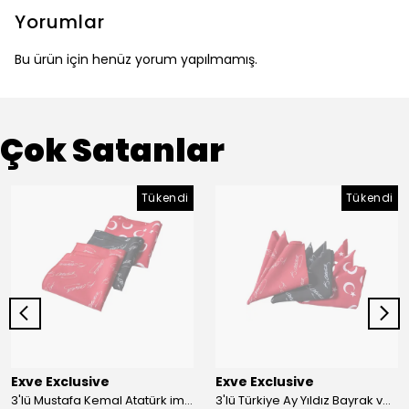
Yorumlar
Bu ürün için henüz yorum yapılmamış.
Çok Satanlar
Tükendi
Tükendi
Exve Exclusive
Exve Exclusive
3'lü Mustafa Kemal Atatürk imzalı ve Türkiye Ay Yıldız Bayraklı Kadın Fular Seti
3'lü Türkiye Ay Yıldız Bayrak ve Mustafa Kemal Atatürk imzalı Kırmızı Siyah Yaka Mendili Seti