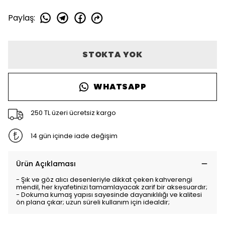
Paylaş
:
STOKTA YOK
WHATSAPP
250 TL üzeri ücretsiz kargo
14 gün içinde iade değişim
Ürün Açıklaması
- Şık ve göz alıcı desenleriyle dikkat çeken kahverengi
mendil, her kıyafetinizi tamamlayacak zarif bir aksesuardır;
- Dokuma kumaş yapısı sayesinde dayanıklılığı ve kalitesi
ön plana çıkar; uzun süreli kullanım için idealdir;