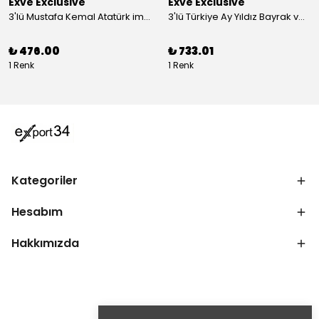
Exve Exclusive
Exve Exclusive
3'lü Mustafa Kemal Atatürk imzalı ve Türkiye Ay Yıldız Bayraklı Kadın Fular Seti
3'lü Türkiye Ay Yıldız Bayrak ve Mustafa Kemal Atatürk imzalı Kırmızı Siyah Yaka Mendili Seti
₺ 476.00
₺ 733.01
1 Renk
1 Renk
Kategoriler
Hesabım
Hakkımızda