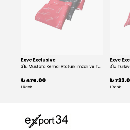
Exve Exclusive
Exve Exc
Altın Mavi Baklava Desen Elegant Jakar Dokuma Çift Taraflı Atkı Şal
3'lü Mustafa Kemal Atatürk imzalı ve Türkiye Ay Yıldız Bayraklı Kadın Fular Seti
₺ 476.00
₺ 733.0
1 Renk
1 Renk