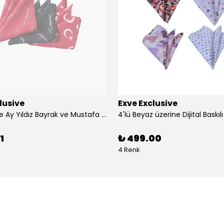
lusive
Exve Exclusive
3'lü Türkiye Ay Yıldız Bayrak ve Mustafa Kemal Atatürk imzalı Kırmızı Siyah Yaka Mendili Seti
1
₺ 499.00
4 Renk