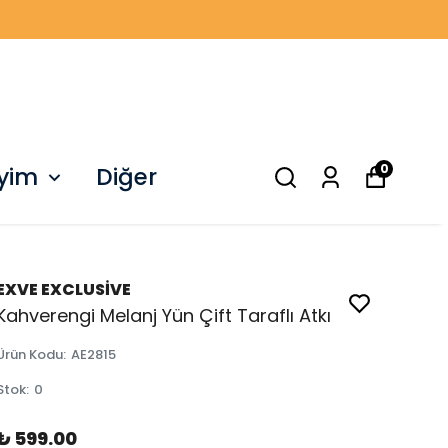
0
iyim
Diğer
EXVE EXCLUSİVE
Kahverengi Melanj Yün Çift Taraflı Atkı
Ürün Kodu
:
AE2815
Stok
:
0
₺ 599.00