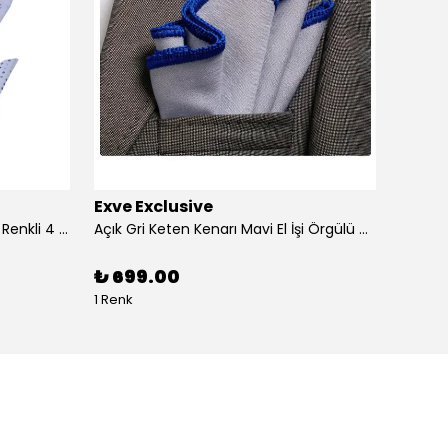
Exve Exclusive
Exve 
4'lü Beyaz üzerine Dijital Baskılı Renkli 4 in 1 Cep Yaka Mendil Seti
Açık Gri Keten Kenarı Mavi El İşi Örgülü Cep Aksesuarı Yaka Mendili
₺ 699.00
₺ 99
1 Renk
1 Renk 