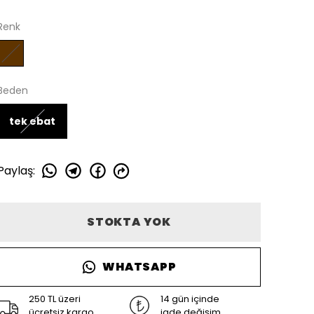
Renk
Beden
tek ebat
Paylaş
:
STOKTA YOK
WHATSAPP
250 TL üzeri
14 gün içinde
ücretsiz kargo
iade değişim