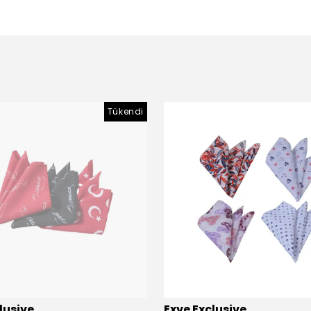
Tükendi
lusive
Exve Exclusive