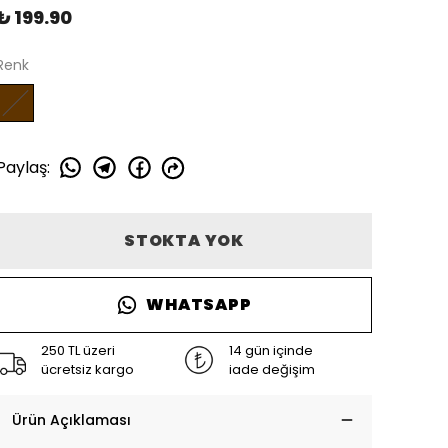
₺ 199.90
Renk
Paylaş
:
STOKTA YOK
WHATSAPP
250 TL üzeri
14 gün içinde
ücretsiz kargo
iade değişim
Ürün Açıklaması