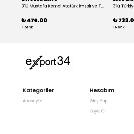
Altın Mavi Baklava Desen Elegant Jakar Dokuma Çift Taraflı Atkı Şal
3'lü Mustafa Kemal Atatürk imzalı ve Türkiye Ay Yıldız Bayraklı Kadın Fular Seti
₺ 476.00
₺ 733.0
1 Renk
1 Renk
Kategoriler
Hesabım
Anasayfa
Giriş Yap
Kayıt Ol