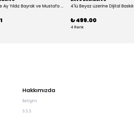
3'lü Türkiye Ay Yıldız Bayrak ve Mustafa Kemal Atatürk imzalı Kırmızı Siyah Yaka Mendili Seti
1
₺ 499.00
4 Renk
Hakkımızda
İletişim
S.S.S