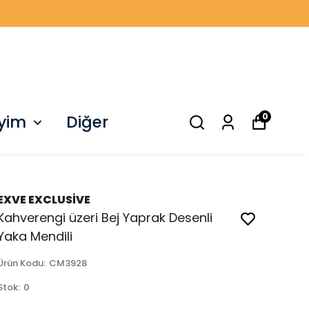
0
iyim
Diğer
EXVE EXCLUSİVE
Kahverengi üzeri Bej Yaprak Desenli
Yaka Mendili
Ürün Kodu
:
CM3928
Stok
:
0