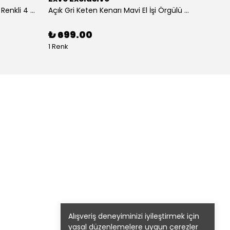
4'lü Beyaz üzerine Dijital Baskılı Renkli 4 in 1 Cep Yaka Mendil Seti
Açık Gri Keten Kenarı Mavi El İşi Örgülü Cep Aksesuarı Yaka Mendili
₺ 699.00
₺ 99
1 Renk
1 Renk 
Alışveriş deneyiminizi iyileştirmek için
yasal düzenlemelere uygun çerezler