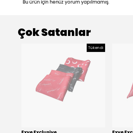
Bu ürün için henüz yorum yapılmamış.
Çok Satanlar
Tükendi
Exve Exclusive
Exve Exc